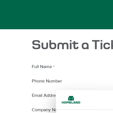
Zum Inhalt springen
Submit a Tic
Full Name
*
Phone Number
Email Address
*
Company Name