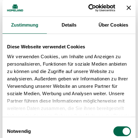
Engagement, das wirkt
Nachhaltigkeit ist für Musterring kein Trend,
Zustimmung
Details
Über Cookies
sondern Tradition. Bereits seit den frühen 1990er-
Jahren unterstützt die Marke aktiv die
Aufforstung des Zittauer Stadtwaldes in Sachsen
Diese Webseite verwendet Cookies
– mit bislang über 140.000 gepflanzten Bäumen,
Wir verwenden Cookies, um Inhalte und Anzeigen zu
personalisieren, Funktionen für soziale Medien anbieten
die jährlich rund 1.400 Tonnen CO₂ binden.
zu können und die Zugriffe auf unsere Website zu
analysieren. Außerdem geben wir Informationen zu Ihrer
Darüber hinaus setzt Musterring auf:
Verwendung unserer Website an unsere Partner für
regionale Produktion mit kurzen Lieferketten
soziale Medien, Werbung und Analysen weiter. Unsere
Partner führen diese Informationen möglicherweise mit
ressourcenschonende Prozesse ohne
weiteren Daten zusammen, die Sie ihnen bereitgestellt
Zwischenlagerung
haben oder die sie im Rahmen Ihrer Nutzung der Dienste
langlebige Materialien mit hohem
gesammelt haben.
Einwilligungsauswahl
Recyclingpotenzial
Notwendig