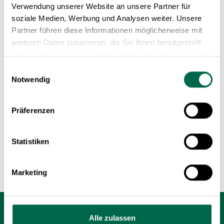
Verwendung unserer Website an unsere Partner für
verkauft und gelten als moderne Klassiker für
soziale Medien, Werbung und Analysen weiter. Unsere
kreative Einrichtungen.
Partner führen diese Informationen möglicherweise mit
weiteren Daten zusammen, die Sie ihnen bereitgestellt
haben oder die sie im Rahmen Ihrer Nutzung der Dienste
Umbra bei Homeland –
gesammelt haben.
Einwilligungsauswahl
Alltagslösungen mit
Notwendig
Designfaktor
Präferenzen
Entdecken Sie bei Homeland eine Auswahl
funktionaler Wohnaccessoires von Umbra.
Statistiken
Marketing
Alle zulassen