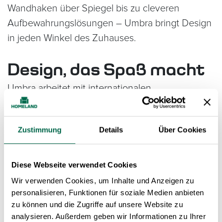
Wandhaken über Spiegel bis zu cleveren
Aufbewahrungslösungen – Umbra bringt Design
in jeden Winkel des Zuhauses.
Design, das Spaß macht
Umbra arbeitet mit internationalen
Designer*innen zusammen und entwickelt
Produkte, die Alltag und Ästhetik kreativ
Zustimmung
Details
Über Cookies
verbinden. Die Ergebnisse sind oft überraschend,
immer durchdacht und vielseitig einsetzbar.
Diese Webseite verwendet Cookies
Weltweit beliebt – in
Wir verwenden Cookies, um Inhalte und Anzeigen zu
personalisieren, Funktionen für soziale Medien anbieten
jeder Wohnung zu Hause
zu können und die Zugriffe auf unsere Website zu
analysieren. Außerdem geben wir Informationen zu Ihrer
Umbra-Produkte werden in über 120 Ländern