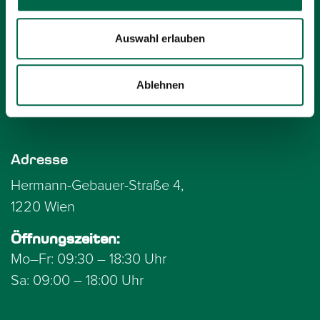
Auswahl erlauben
Ihr neues Zuhause für Design, Qualität
Ablehnen
und Inspiration in Wien.
Adresse
Hermann-Gebauer-Straße 4,
1220 Wien
Öffnungszeiten:
Mo–Fr: 09:30 – 18:30 Uhr
Sa: 09:00 – 18:00 Uhr