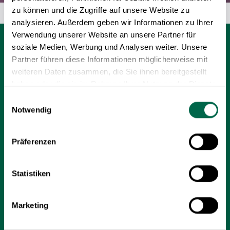
Noch keine Rangliste :(
zu können und die Zugriffe auf unsere Website zu
analysieren. Außerdem geben wir Informationen zu Ihrer
Verwendung unserer Website an unsere Partner für
soziale Medien, Werbung und Analysen weiter. Unsere
Partner führen diese Informationen möglicherweise mit
weiteren Daten zusammen, die Sie ihnen bereitgestellt
haben oder die sie im Rahmen Ihrer Nutzung der Dienste
gesammelt haben.
Einwilligungsauswahl
Notwendig
Ihr neues Zuhause für Design, Qualität
und Inspiration in Wien.
Präferenzen
Adresse
Statistiken
Hermann-Gebauer-Straße 4,
1220 Wien
Marketing
Öffnungszeiten: