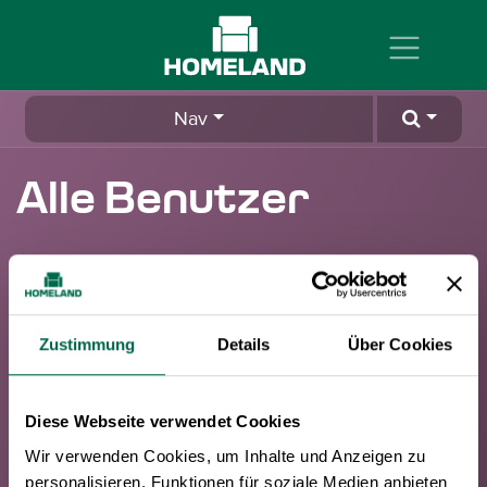
Zum Inhalt springen
Nav
Alle Benutzer
Ranking nach:
Diese
Diesen
Seit
Zustimmung
Details
Über Cookies
Woche
Monat
jeher
Diese Webseite verwendet Cookies
Wir verwenden Cookies, um Inhalte und Anzeigen zu
personalisieren, Funktionen für soziale Medien anbieten